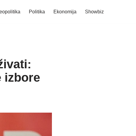
eopolitika
Politika
Ekonomija
Showbiz
ivati:
 izbore