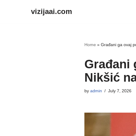
vizijaai.com
Skip
to
content
Home
»
Građani ga ovaj p
Građani 
Nikšić n
by
admin
July 7, 2026