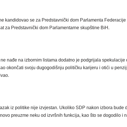
e kandidovao se za Predstavnički dom Parlamenta Federacije B
dat za Predstavnički dom Parlamentarne skupštine BiH.
ne nađe na izbornim listama dodatno je podgrijala spekulacije 
okončati svoju dugogodišnju političku karijeru i otići u penziju,
ivao.
azak iz politike nije izvjestan. Ukoliko SDP nakon izbora bude di
ovo preuzme neku od izvršnih funkcija, kao što se dogodilo i n