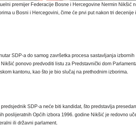
uelni premijer Federacije Bosne i Hercegovine Nermin Nikšić n
ima u Bosni i Hercegovini, čime će prvi put nakon tri decenije 
utar SDP-a do samog završetka procesa sastavljanja izbornih l
e Nikšić ponovo predvoditi listu za Predstavnički dom Parlament
om kantonu, kao što je bio slučaj na prethodnim izborima.
 predsjednik SDP-a neće biti kandidat, što predstavlja preseda
prvih poslijeratnih Općih izbora 1996. godine Nikšić je redovno u
ralni ili državni parlament.