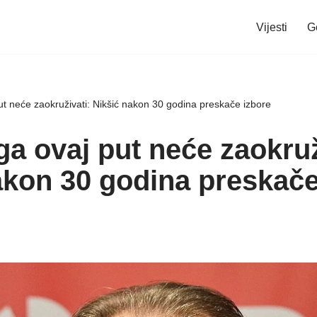
Vijesti
G
ut neće zaokruživati: Nikšić nakon 30 godina preskače izbore
ga ovaj put neće zaokruž
akon 30 godina preskače