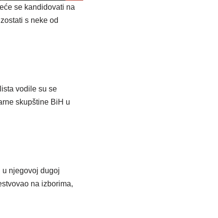
eće se kandidovati na
izostati s neke od
ista vodile su se
arne skupštine BiH u
n u njegovoj dugoj
čestvovao na izborima,