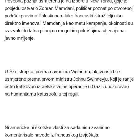
Posebna pažnja usmjerena je na izbore u New Yorku, gdje je
pobjedu ostvario Zohran Mamdani, političar poznat po otvorenoj
podršci pravima Palestinaca. Iako francuski istražitelji nisu
direktno imenovali Mamdanija kao metu kampanje, okolnosti su
izazvale dodatna pitanja o mogućim pokušajima utjecaja na
javno mnijenje.
U Škotskoj su, prema navodima Viginuma, aktivnosti bile
usmjerene prema prvom ministru Johnu Swinneyju, koji je ranije
oštro kritikovao izraelske vojne operacije u Gazi i upozoravao
na humanitarnu katastrofu u toj regiji.
Ni američke ni škotske vlasti za sada nisu zvanično
komentarisale navode iz francuskog izvještaja.