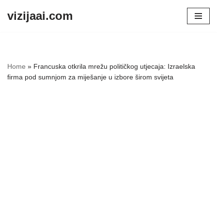
vizijaai.com
Skip
to
content
Home
»
Francuska otkrila mrežu političkog utjecaja: Izraelska
firma pod sumnjom za miješanje u izbore širom svijeta