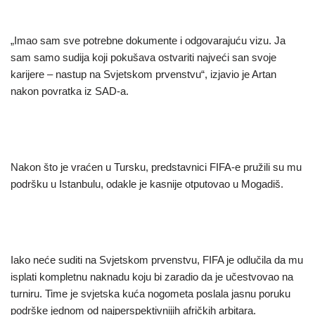
„Imao sam sve potrebne dokumente i odgovarajuću vizu. Ja
sam samo sudija koji pokušava ostvariti najveći san svoje
karijere – nastup na Svjetskom prvenstvu“, izjavio je Artan
nakon povratka iz SAD-a.
Nakon što je vraćen u Tursku, predstavnici FIFA-e pružili su mu
podršku u Istanbulu, odakle je kasnije otputovao u Mogadiš.
Iako neće suditi na Svjetskom prvenstvu, FIFA je odlučila da mu
isplati kompletnu naknadu koju bi zaradio da je učestvovao na
turniru. Time je svjetska kuća nogometa poslala jasnu poruku
podrške jednom od najperspektivnijih afričkih arbitara.