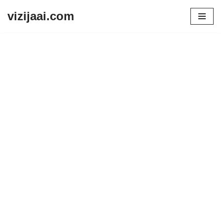
vizijaai.com
Skip
to
content