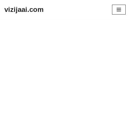
vizijaai.com
Skip
to
content