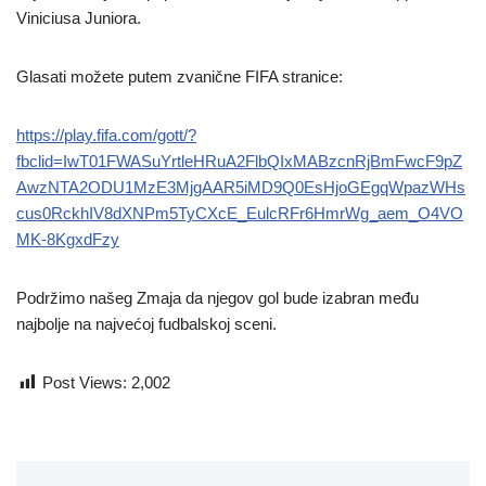
Viniciusa Juniora.
Glasati možete putem zvanične FIFA stranice:
https://play.fifa.com/gott/?
fbclid=IwT01FWASuYrtleHRuA2FlbQIxMABzcnRjBmFwcF9pZ
AwzNTA2ODU1MzE3MjgAAR5iMD9Q0EsHjoGEgqWpazWHs
cus0RckhIV8dXNPm5TyCXcE_EulcRFr6HmrWg_aem_O4VO
MK-8KgxdFzy
Podržimo našeg Zmaja da njegov gol bude izabran među
najbolje na najvećoj fudbalskoj sceni.
Post Views:
2,002