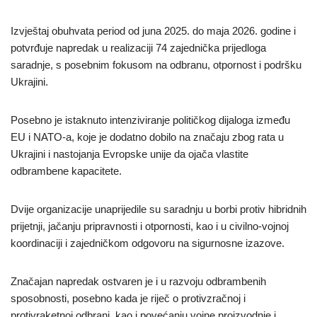
Izvještaj obuhvata period od juna 2025. do maja 2026. godine i
potvrđuje napredak u realizaciji 74 zajednička prijedloga
saradnje, s posebnim fokusom na odbranu, otpornost i podršku
Ukrajini.
Posebno je istaknuto intenziviranje političkog dijaloga između
EU i NATO-a, koje je dodatno dobilo na značaju zbog rata u
Ukrajini i nastojanja Evropske unije da ojača vlastite
odbrambene kapacitete.
Dvije organizacije unaprijedile su saradnju u borbi protiv hibridnih
prijetnji, jačanju pripravnosti i otpornosti, kao i u civilno-vojnoj
koordinaciji i zajedničkom odgovoru na sigurnosne izazove.
Značajan napredak ostvaren je i u razvoju odbrambenih
sposobnosti, posebno kada je riječ o protivzračnoj i
protivraketnoj odbrani, kao i povećanju vojne proizvodnje i