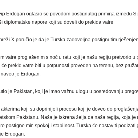
ip Erdoğan oglasio se povodom postignutog primirja između S
ši diplomatske napore koji su doveli do prekida vatre.
mreži X poručio je da je Turska zadovoljna postignutim rješenje
 vatre proglašenim sinoć u ratu koji je našu regiju pretvorio u 
će prekid vatre biti u potpunosti proveden na terenu, bez pruža
, naveo je Erdogan.
io je Pakistan, koji je imao važnu ulogu u posredovanju prego
akterima koji su doprinijeli procesu koji je doveo do proglašen
atskom Pakistanu. Naša je iskrena želja da naša regija, koja je
o postigne mir, spokoj i stabilnost. Turska će nastaviti podizati g
 je Erdogan.