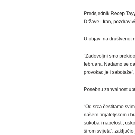
Predsjednik Recep Tayy
Države i Iran, pozdraviv
U objavi na društvenoj 
“Zadovoljni smo prekidom
februara. Nadamo se da 
provokacije i sabotaže”
Posebnu zahvalnost uput
“Od srca čestitamo svim 
našem prijateljskom i br
sukoba i napetosti, uskor
širom svijeta”, zaključio