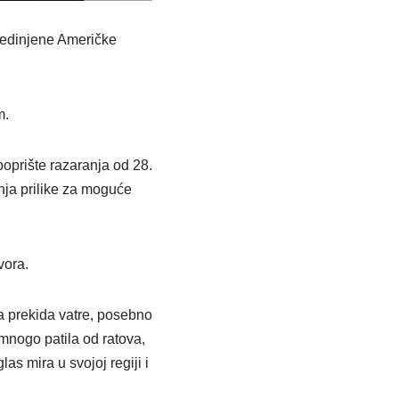
jedinjene Američke
m.
poprište razaranja od 28.
nja prilike za moguće
vora.
ja prekida vatre, posebno
 mnogo patila od ratova,
las mira u svojoj regiji i