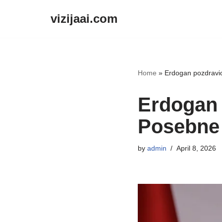
vizijaai.com
Skip
to
content
Home
»
Erdogan pozdravio
Erdogan 
Posebne 
by
admin
April 8, 2026