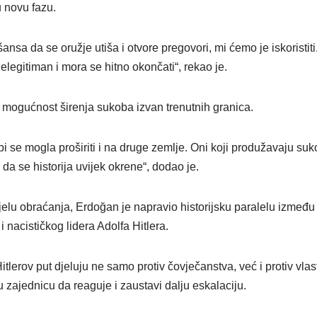
u novu fazu.
ansa da se oružje utiša i otvore pregovori, mi ćemo je iskoristit
elegitiman i mora se hitno okončati“, rekao je.
mogućnost širenja sukoba izvan trenutnih granica.
bi se mogla proširiti i na druge zemlje. Oni koji produžavaju suko
da se historija uvijek okrene“, dodao je.
jelu obraćanja, Erdoğan je napravio historijsku paralelu između
nacističkog lidera Adolfa Hitlera.
itlerov put djeluju ne samo protiv čovječanstva, već i protiv vlast
zajednicu da reaguje i zaustavi dalju eskalaciju.