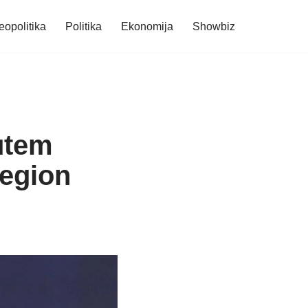
eopolitika
Politika
Ekonomija
Showbiz
utem
 region