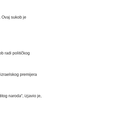
i. Ovaj sukob je
b radi političkog
 izraelskog premijera
itog naroda“, izjavio je,