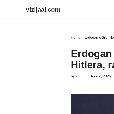
vizijaai.com
Skip
to
content
Home
»
Erdogan oštro: Neta
Erdogan 
Hitlera, r
by
admin
April 7, 2026