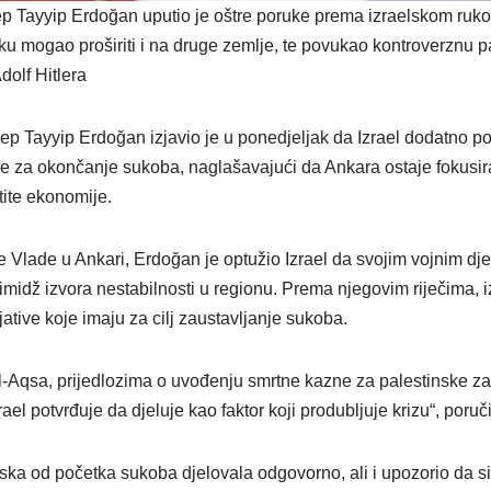
p Tayyip Erdoğan uputio je oštre poruke prema izraelskom ruko
oku mogao proširiti i na druge zemlje, te povukao kontroverznu 
olf Hitlera
p Tayyip Erdoğan izjavio je u ponedjeljak da Izrael dodatno po
re za okončanje sukoba, naglašavajući da Ankara ostaje fokusi
stite ekonomije.
 Vlade u Ankari, Erdoğan je optužio Izrael da svojim vojnim dj
e imidž izvora nestabilnosti u regionu. Prema njegovim riječima, 
jative koje imaju za cilj zaustavljanje sukoba.
-Aqsa, prijedlozima o uvođenju smrtne kazne za palestinske za
el potvrđuje da djeluje kao faktor koji produbljuje krizu“, poruč
ska od početka sukoba djelovala odgovorno, ali i upozorio da si