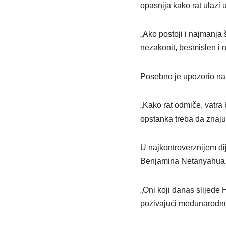
opasnija kako rat ulazi 
„Ako postoji i najmanja š
nezakonit, besmislen i n
Posebno je upozorio na 
„Kako rat odmiče, vatra 
opstanka treba da znaju 
U najkontroverznijem di
Benjamina Netanyahua i 
„Oni koji danas slijede H
pozivajući međunarodnu 