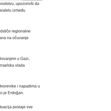
vodstvu, upozorivši da
paralelu između
dstiče regionalne
rana na očuvanje
elovanjem u Gazi,
izraelska vlada
tvorenike i napadima u
io je Erdoğan.
tuacija postaje sve