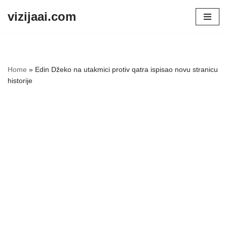
vizijaai.com
Skip
to
content
Home
»
Edin Džeko na utakmici protiv qatra ispisao novu stranicu
historije