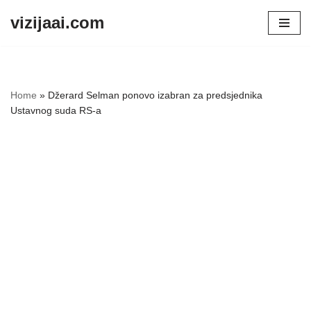
vizijaai.com
Skip
to
content
Home
»
Džerard Selman ponovo izabran za predsjednika
Ustavnog suda RS-a