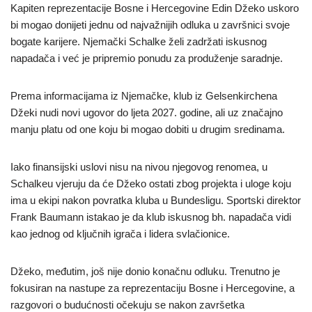
Kapiten reprezentacije Bosne i Hercegovine Edin Džeko uskoro
bi mogao donijeti jednu od najvažnijih odluka u završnici svoje
bogate karijere. Njemački Schalke želi zadržati iskusnog
napadača i već je pripremio ponudu za produženje saradnje.
Prema informacijama iz Njemačke, klub iz Gelsenkirchena
Džeki nudi novi ugovor do ljeta 2027. godine, ali uz značajno
manju platu od one koju bi mogao dobiti u drugim sredinama.
Iako finansijski uslovi nisu na nivou njegovog renomea, u
Schalkeu vjeruju da će Džeko ostati zbog projekta i uloge koju
ima u ekipi nakon povratka kluba u Bundesligu. Sportski direktor
Frank Baumann istakao je da klub iskusnog bh. napadača vidi
kao jednog od ključnih igrača i lidera svlačionice.
Džeko, međutim, još nije donio konačnu odluku. Trenutno je
fokusiran na nastupe za reprezentaciju Bosne i Hercegovine, a
razgovori o budućnosti očekuju se nakon završetka