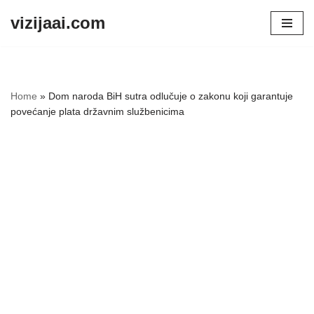
vizijaai.com
Skip
to
content
Home
»
Dom naroda BiH sutra odlučuje o zakonu koji garantuje
povećanje plata državnim službenicima