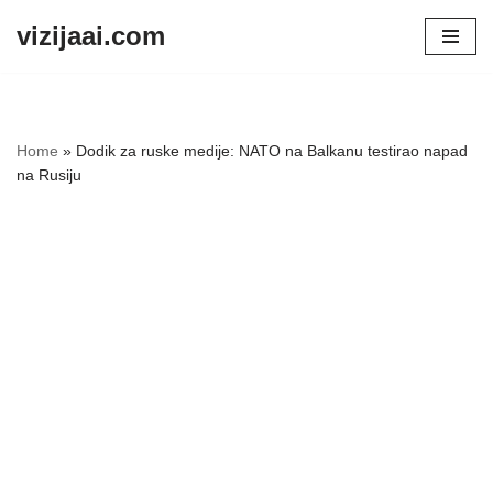
vizijaai.com
Skip
to
content
Home
»
Dodik za ruske medije: NATO na Balkanu testirao napad
na Rusiju