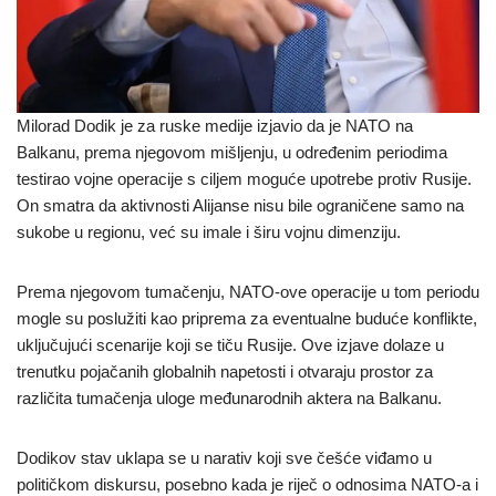
Milorad Dodik je za ruske medije izjavio da je NATO na
Balkanu, prema njegovom mišljenju, u određenim periodima
testirao vojne operacije s ciljem moguće upotrebe protiv Rusije.
On smatra da aktivnosti Alijanse nisu bile ograničene samo na
sukobe u regionu, već su imale i širu vojnu dimenziju.
Prema njegovom tumačenju, NATO-ove operacije u tom periodu
mogle su poslužiti kao priprema za eventualne buduće konflikte,
uključujući scenarije koji se tiču Rusije. Ove izjave dolaze u
trenutku pojačanih globalnih napetosti i otvaraju prostor za
različita tumačenja uloge međunarodnih aktera na Balkanu.
Dodikov stav uklapa se u narativ koji sve češće viđamo u
političkom diskursu, posebno kada je riječ o odnosima NATO-a i