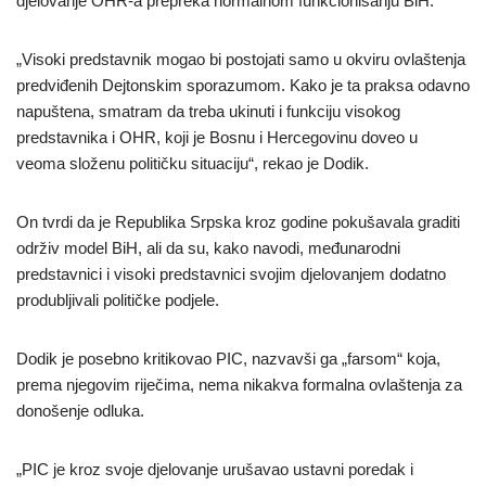
djelovanje OHR-a prepreka normalnom funkcionisanju BiH.
„Visoki predstavnik mogao bi postojati samo u okviru ovlaštenja
predviđenih Dejtonskim sporazumom. Kako je ta praksa odavno
napuštena, smatram da treba ukinuti i funkciju visokog
predstavnika i OHR, koji je Bosnu i Hercegovinu doveo u
veoma složenu političku situaciju“, rekao je Dodik.
On tvrdi da je Republika Srpska kroz godine pokušavala graditi
održiv model BiH, ali da su, kako navodi, međunarodni
predstavnici i visoki predstavnici svojim djelovanjem dodatno
produbljivali političke podjele.
Dodik je posebno kritikovao PIC, nazvavši ga „farso​m“ koja,
prema njegovim riječima, nema nikakva formalna ovlaštenja za
donošenje odluka.
„PIC je kroz svoje djelovanje urušavao ustavni poredak i