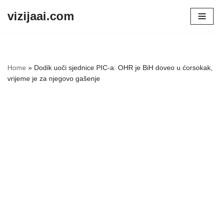
vizijaai.com
Skip
to
content
Home
»
Dodik uoči sjednice PIC-a: OHR je BiH doveo u ćorsokak,
vrijeme je za njegovo gašenje