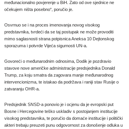
međunacionalno povjerenje u BiH. Zato od ove sjednice ne
očekujem ništa posebno“, poručio je.
Osvrnuo se i na proces imenovanja novog visokog
predstavnika, tvrdeći da se taj postupak ne može provoditi
mimo saglasnosti strana potpisnica Aneksa 10 Dejtonskog
sporazuma i potvrde Vijeća sigurnosti UN-a.
Govoreći o međunarodnim odnosima, Dodik je pozdravio
stavove nove američke administracije predsjednika Donald
Trump, za koju smatra da zagovara manje međunarodnog
intervencionizma, te istakao da podržava i raniji stav Rusije o
zatvaranju OHR-a.
Predsjednik SNSD-a ponovio je i ocjenu da je evropski put
Bosne i Hercegovine teško uskladiv s postojanjem institucije
visokog predstavnika, te poručio da domaće institucije i politički
akteri trebaju preuzeti punu odgovornost za donošenje odluka u