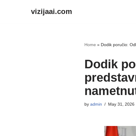
vizijaai.com
Skip
to
content
Home
»
Dodik poručio: Od
Dodik po
predstav
nametnut
by
admin
May 31, 2026