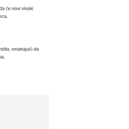
a će novi visoki
eca.
midta, smatrajući da
ma.