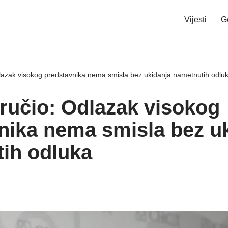
Vijesti
G
lazak visokog predstavnika nema smisla bez ukidanja nametnutih odlu
ručio: Odlazak visokog
nika nema smisla bez u
ih odluka