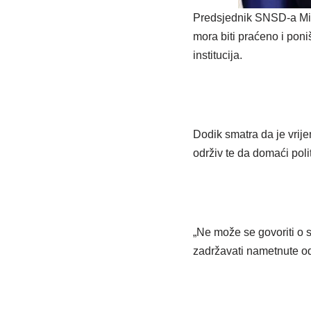
Predsjednik SNSD-a Milo
mora biti praćeno i pon
institucija.
Dodik smatra da je vrij
održiv te da domaći poli
„Ne može se govoriti o 
zadržavati nametnute odl