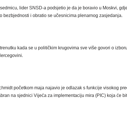
 sedmicu, lider SNSD-a podsjetio je da je boravio u Moskvi, gdj
bezbjednosti i obratio se učesnicima plenarnog zasjedanja.
 trenutku kada se u političkim krugovima sve više govori o izbo
Hercegovini.
chmidt početkom maja najavio je odlazak s funkcije visokog pre
zabran na sjednici Vijeća za implementaciju mira (PIC) koja će b