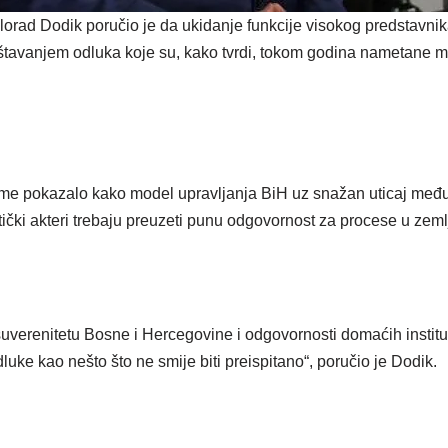
rad Dodik poručio je da ukidanje funkcije visokog predstavnik
ištavanjem odluka koje su, kako tvrdi, tokom godina nametane 
eme pokazalo kako model upravljanja BiH uz snažan uticaj međ
tički akteri trebaju preuzeti punu odgovornost za procese u zemlj
suverenitetu Bosne i Hercegovine i odgovornosti domaćih institu
uke kao nešto što ne smije biti preispitano“, poručio je Dodik.