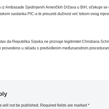
 iz Ambasade Sjedinjenih Američkih Država u BiH, očekuje se d
n tokom sastanka PIC-a te preuzeti dužnost već tokom ovog mjes
o stav da Republika Srpska ne priznaje legitimitet Christiana Sch
e provedeno u skladu s predviđenim međunarodnim procedura
ply
 will not be published.
Required fields are marked
*