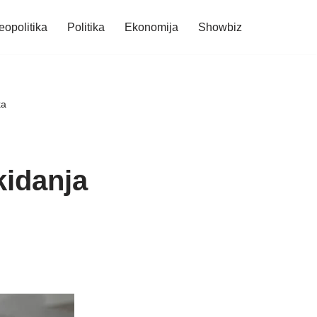
eopolitika
Politika
Ekonomija
Showbiz
ka
kidanja