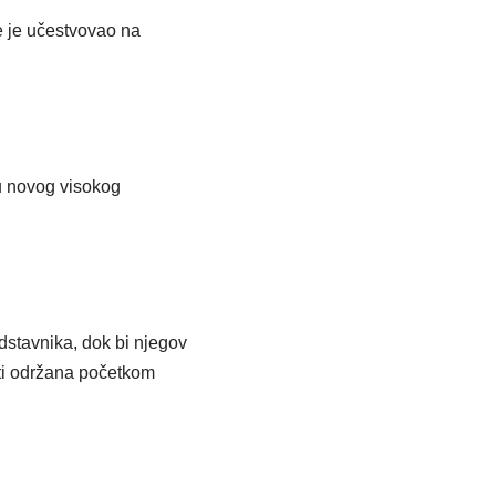
e je učestvovao na
ru novog visokog
dstavnika, dok bi njegov
iti održana početkom