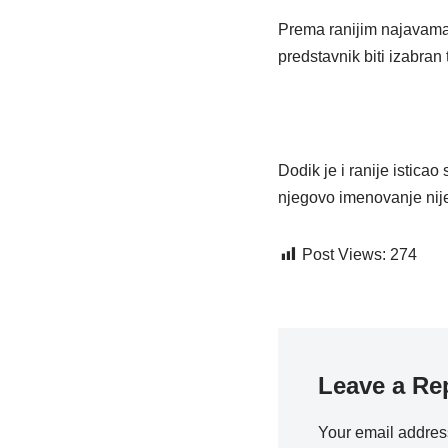
Prema ranijim najavama
predstavnik biti izabra
Dodik je i ranije istica
njegovo imenovanje nij
Post Views:
274
Leave a Re
Your email address