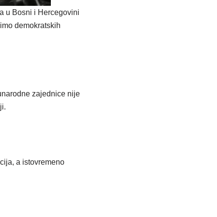
a u Bosni i Hercegovini
mimo demokratskih
unarodne zajednice nije
i.
cija, a istovremeno