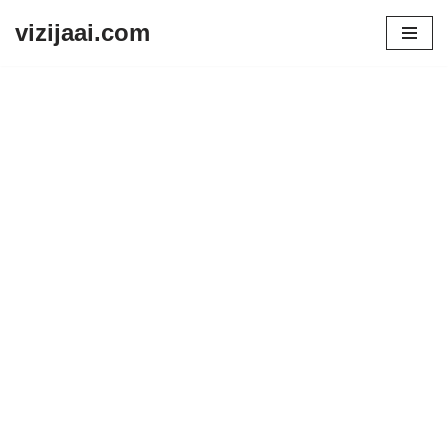
vizijaai.com
Skip
to
content