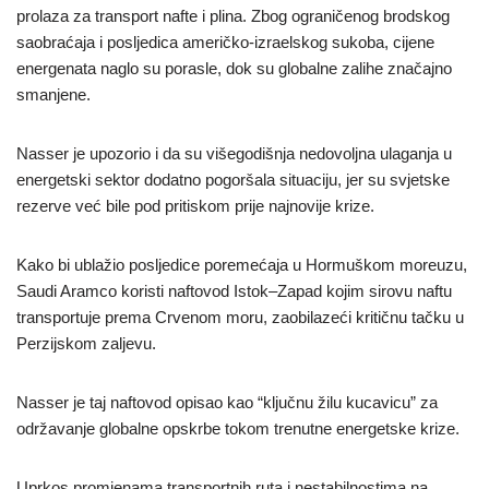
prolaza za transport nafte i plina. Zbog ograničenog brodskog
saobraćaja i posljedica američko-izraelskog sukoba, cijene
energenata naglo su porasle, dok su globalne zalihe značajno
smanjene.
Nasser je upozorio i da su višegodišnja nedovoljna ulaganja u
energetski sektor dodatno pogoršala situaciju, jer su svjetske
rezerve već bile pod pritiskom prije najnovije krize.
Kako bi ublažio posljedice poremećaja u Hormuškom moreuzu,
Saudi Aramco koristi naftovod Istok–Zapad kojim sirovu naftu
transportuje prema Crvenom moru, zaobilazeći kritičnu tačku u
Perzijskom zaljevu.
Nasser je taj naftovod opisao kao “ključnu žilu kucavicu” za
održavanje globalne opskrbe tokom trenutne energetske krize.
Uprkos promjenama transportnih ruta i nestabilnostima na