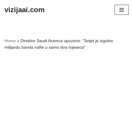
vizijaai.com
Skip
to
content
Home
»
Direktor Saudi Aramca upozorio: “Svijet je izgubio
milijardu barela nafte u samo dva mjeseca”