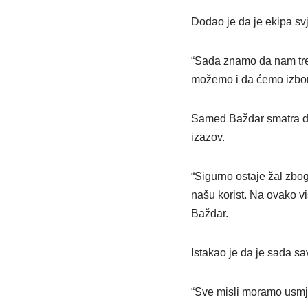
Dodao je da je ekipa svj
“Sada znamo da nam treb
možemo i da ćemo izbori
Samed Baždar smatra da 
izazov.
“Sigurno ostaje žal zbo
našu korist. Na ovako vi
Baždar.
Istakao je da je sada sa
“Sve misli moramo usmje