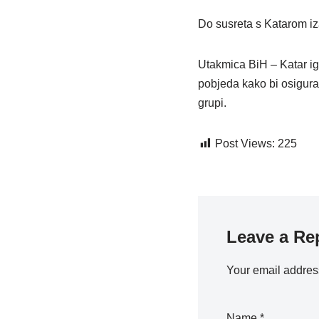
Do susreta s Katarom iza
Utakmica BiH – Katar ig
pobjeda kako bi osigural
grupi.
Post Views:
225
Leave a Re
Your email address
Name
*