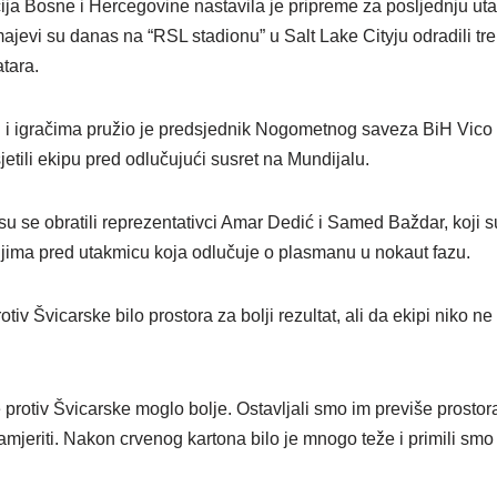
a Bosne i Hercegovine nastavila je pripreme za posljednju ut
ajevi su danas na “RSL stadionu” u Salt Lake Cityju odradili tre
atara.
i igračima pružio je predsjednik Nogometnog saveza BiH Vico 
jetili ekipu pred odlučujući susret na Mundijalu.
u se obratili reprezentativci Amar Dedić i Samed Baždar, koji s
anjima pred utakmicu koja odlučuje o plasmanu u nokaut fazu.
otiv Švicarske bilo prostora za bolji rezultat, ali da ekipi niko n
protiv Švicarske moglo bolje. Ostavljali smo im previše prostora, 
jeriti. Nakon crvenog kartona bilo je mnogo teže i primili smo 