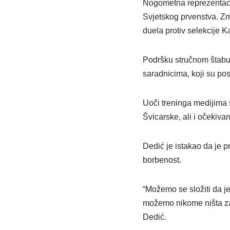
Nogometna reprezentacij
Svjetskog prvenstva. Zm
duela protiv selekcije K
Podršku stručnom štabu 
saradnicima, koji su pos
Uoči treninga medijima s
Švicarske, ali i očekiv
Dedić je istakao da je pr
borbenost.
“Možemo se složiti da je 
možemo nikome ništa zam
Dedić.