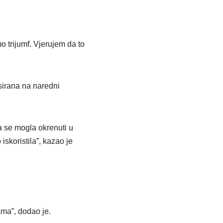
 trijumf. Vjerujem da to
sirana na naredni
a se mogla okrenuti u
skoristila”, kazao je
ama”, dodao je.