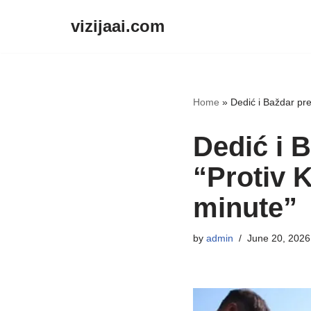
vizijaai.com
Skip
to
content
Home
»
Dedić i Baždar pr
Dedić i 
“Protiv 
minute”
by
admin
June 20, 2026