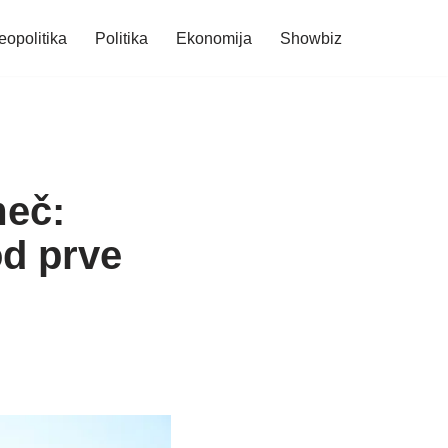
eopolitika
Politika
Ekonomija
Showbiz
meč:
od prve