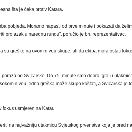
esna šta je čeka protiv Katara.
a pobjeda. Moramo napasti od prve minute i pokazati da želimo
ti prolazak u narednu rundu”, poručio je bh. reprezentativac.
su greške na ovom nivou skupe, ali da ekipa mora ostati foku
g poraza od Švicarske. Do 75. minute smo dobro igrali i utakmic
sokom nivou jedna greška može skupo koštati, a Švicarska je to i
v fokus usmjeren na Katar.
riti na najvažniju utakmicu Svjetskog prvenstva koja je pred n