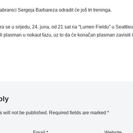
branici Sergeja Barbareza odradit će još tri treninga.
ra se u srijedu, 24. juna, od 21 sat na “Lumen Fieldu” u Seattle
i plasman u nokaut fazu, uz to da će konačan plasman zavisiti i 
ply
 will not be published.
Required fields are marked
*
Email
*
Website