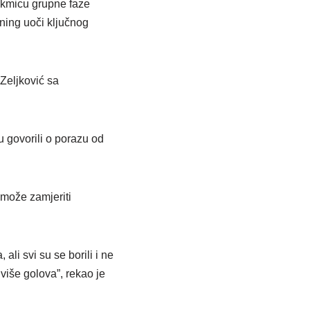
akmicu grupne faze
ning uoči ključnog
Zeljković sa
u govorili o porazu od
e može zamjeriti
ali svi su se borili i ne
više golova”, rekao je