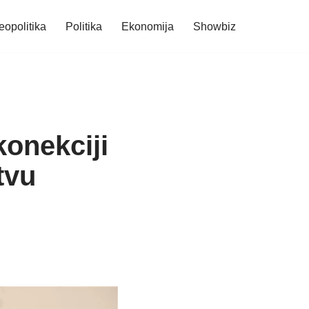
eopolitika
Politika
Ekonomija
Showbiz
konekciji
tvu