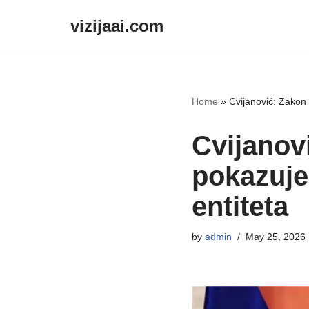
vizijaai.com
Skip
to
content
Home
»
Cvijanović: Zakon 
Cvijanovi
pokazuje
entiteta
by
admin
May 25, 2026