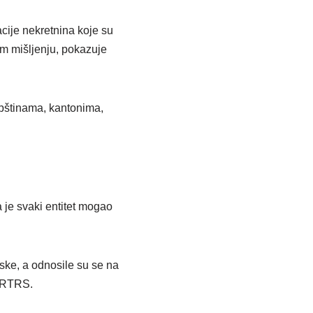
cije nekretnina koje su
om mišljenju, pokazuje
opštinama, kantonima,
a je svaki entitet mogao
ske, a odnosile su se na
a RTRS.