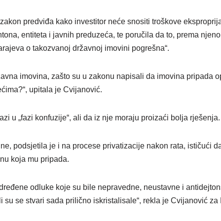
zakon predviđa kako investitor neće snositi troškove eksproprija
ntona, entiteta i javnih preduzeća, te poručila da to, prema njen
Sarajeva o takozvanoj državnoj imovini pogrešna“.
ržavna imovina, zašto su u zakonu napisali da imovina pripada 
ećima?“, upitala je Cvijanović.
i u „fazi konfuzije“, ali da iz nje moraju proizaći bolja rješenja.
e, podsjetila je i na procese privatizacije nakon rata, ističući d
inu koja mu pripada.
ređene odluke koje su bile nepravedne, neustavne i antidejton
 su se stvari sada prilično iskristalisale“, rekla je Cvijanović z