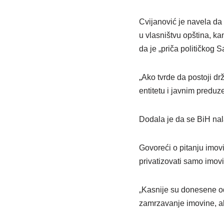
Cvijanović je navela da 
u vlasništvu opština, ka
da je „priča političkog 
„Ako tvrde da postoji d
entitetu i javnim preduz
Dodala je da se BiH nalaz
Govoreći o pitanju imovin
privatizovati samo imov
„Kasnije su donesene od
zamrzavanje imovine, ali