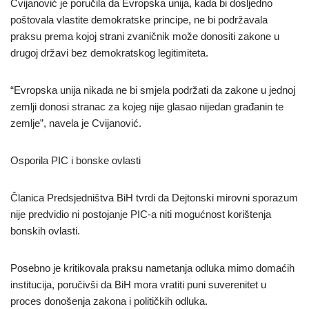
Cvijanović je poručila da Evropska unija, kada bi dosljedno
poštovala vlastite demokratske principe, ne bi podržavala
praksu prema kojoj strani zvaničnik može donositi zakone u
drugoj državi bez demokratskog legitimiteta.
“Evropska unija nikada ne bi smjela podržati da zakone u jednoj
zemlji donosi stranac za kojeg nije glasao nijedan građanin te
zemlje”, navela je Cvijanović.
Osporila PIC i bonske ovlasti
Članica Predsjedništva BiH tvrdi da Dejtonski mirovni sporazum
nije predvidio ni postojanje PIC-a niti mogućnost korištenja
bonskih ovlasti.
Posebno je kritikovala praksu nametanja odluka mimo domaćih
institucija, poručivši da BiH mora vratiti puni suverenitet u
proces donošenja zakona i političkih odluka.