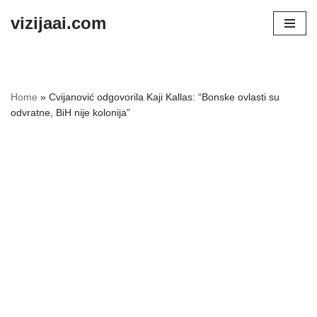
vizijaai.com
Skip
to
content
Home
»
Cvijanović odgovorila Kaji Kallas: “Bonske ovlasti su
odvratne, BiH nije kolonija”