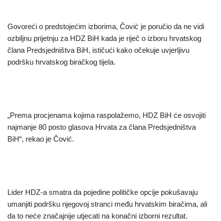
Govoreći o predstojećim izborima, Čović je poručio da ne vidi
ozbiljnu prijetnju za HDZ BiH kada je riječ o izboru hrvatskog
člana Predsjedništva BiH, ističući kako očekuje uvjerljivu
podršku hrvatskog biračkog tijela.
„Prema procjenama kojima raspolažemo, HDZ BiH će osvojiti
najmanje 80 posto glasova Hrvata za člana Predsjedništva
BiH“, rekao je Čović.
Lider HDZ-a smatra da pojedine političke opcije pokušavaju
umanjiti podršku njegovoj stranci među hrvatskim biračima, ali
da to neće značajnije utjecati na konačni izborni rezultat.