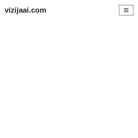
vizijaai.com
Skip
to
content