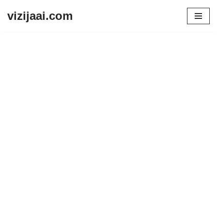
vizijaai.com
Skip
to
content