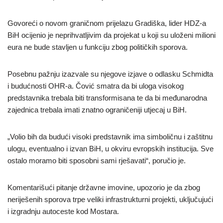
Govoreći o novom graničnom prijelazu Gradiška, lider HDZ-a
BiH ocijenio je neprihvatljivim da projekat u koji su uloženi milioni
eura ne bude stavljen u funkciju zbog političkih sporova.
Posebnu pažnju izazvale su njegove izjave o odlasku Schmidta
i budućnosti OHR-a. Čović smatra da bi uloga visokog
predstavnika trebala biti transformisana te da bi međunarodna
zajednica trebala imati znatno ograničeniji utjecaj u BiH.
„Volio bih da budući visoki predstavnik ima simboličnu i zaštitnu
ulogu, eventualno i izvan BiH, u okviru evropskih institucija. Sve
ostalo moramo biti sposobni sami rješavati“, poručio je.
Komentarišući pitanje državne imovine, upozorio je da zbog
neriješenih sporova trpe veliki infrastrukturni projekti, uključujući
i izgradnju autoceste kod Mostara.