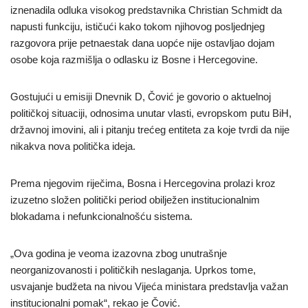
iznenadila odluka visokog predstavnika Christian Schmidt da
napusti funkciju, ističući kako tokom njihovog posljednjeg
razgovora prije petnaestak dana uopće nije ostavljao dojam
osobe koja razmišlja o odlasku iz Bosne i Hercegovine.
Gostujući u emisiji Dnevnik D, Čović je govorio o aktuelnoj
političkoj situaciji, odnosima unutar vlasti, evropskom putu BiH,
državnoj imovini, ali i pitanju trećeg entiteta za koje tvrdi da nije
nikakva nova politička ideja.
Prema njegovim riječima, Bosna i Hercegovina prolazi kroz
izuzetno složen politički period obilježen institucionalnim
blokadama i nefunkcionalnošću sistema.
„Ova godina je veoma izazovna zbog unutrašnje
neorganizovanosti i političkih neslaganja. Uprkos tome,
usvajanje budžeta na nivou Vijeća ministara predstavlja važan
institucionalni pomak“, rekao je Čović.