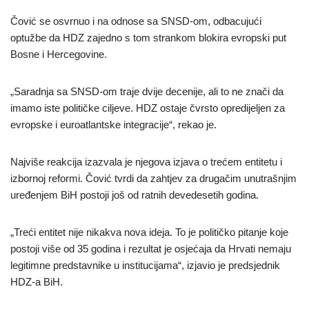
Čović se osvrnuo i na odnose sa SNSD-om, odbacujući
optužbe da HDZ zajedno s tom strankom blokira evropski put
Bosne i Hercegovine.
„Saradnja sa SNSD-om traje dvije decenije, ali to ne znači da
imamo iste političke ciljeve. HDZ ostaje čvrsto opredijeljen za
evropske i euroatlantske integracije“, rekao je.
Najviše reakcija izazvala je njegova izjava o trećem entitetu i
izbornoj reformi. Čović tvrdi da zahtjev za drugačim unutrašnjim
uređenjem BiH postoji još od ratnih devedesetih godina.
„Treći entitet nije nikakva nova ideja. To je političko pitanje koje
postoji više od 35 godina i rezultat je osjećaja da Hrvati nemaju
legitimne predstavnike u institucijama“, izjavio je predsjednik
HDZ-a BiH.