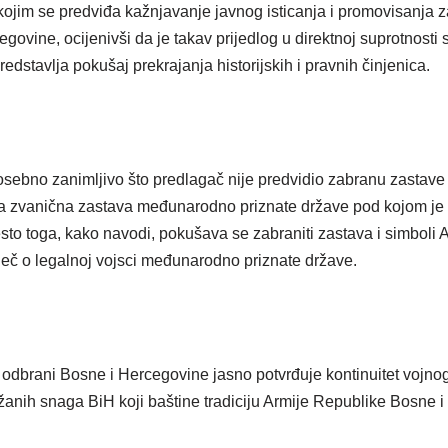
ojim se predviđa kažnjavanje javnog isticanja i promovisanja z
govine, ocijenivši da je takav prijedlog u direktnoj suprotnost
edstavlja pokušaj prekrajanja historijskih i pravnih činjenica.
posebno zanimljivo što predlagač nije predvidio zabranu zastav
la zvanična zastava međunarodno priznate države pod kojom je 
sto toga, kako navodi, pokušava se zabraniti zastava i simboli
iječ o legalnoj vojsci međunarodno priznate države.
 odbrani Bosne i Hercegovine jasno potvrđuje kontinuitet vojno
anih snaga BiH koji baštine tradiciju Armije Republike Bosne i