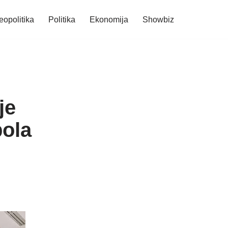
eopolitika
Politika
Ekonomija
Showbiz
je
bola