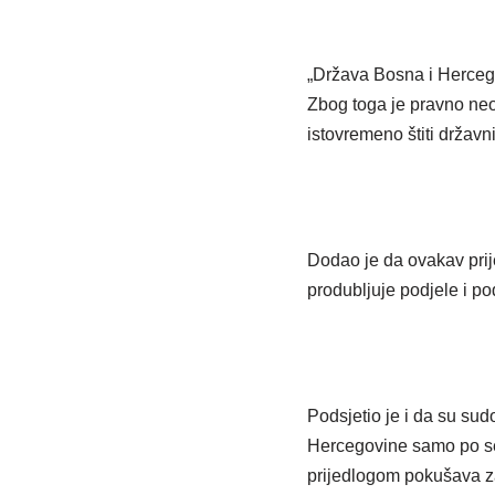
„Država Bosna i Hercego
Zbog toga je pravno neo
istovremeno štiti državn
Dodao je da ovakav prij
produbljuje podjele i po
Podsjetio je i da su sud
Hercegovine samo po seb
prijedlogom pokušava z