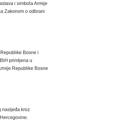
astava i simbola Armije
i sa Zakonom o odbrani
e Republike Bosne i
BiH primljena u
 Armije Republike Bosne
g nasljeđa kroz
 Hercegovine.