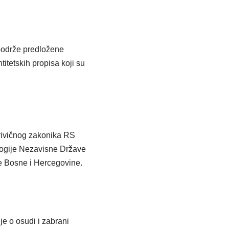
podrže predložene
itetskih propisa koji su
rivičnog zakonika RS
ologije Nezavisne Države
ke Bosne i Hercegovine.
e o osudi i zabrani