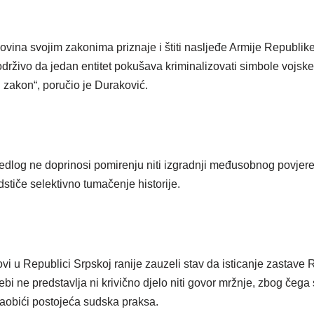
vina svojim zakonima priznaje i štiti nasljeđe Armije Republik
drživo da jedan entitet pokušava kriminalizovati simbole vojske
i zakon“, poručio je Duraković.
edlog ne doprinosi pomirenju niti izgradnji međusobnog povjer
dstiče selektivno tumačenje historije.
ovi u Republici Srpskoj ranije zauzeli stav da isticanje zastave
i ne predstavlja ni krivično djelo niti govor mržnje, zbog čega
aobići postojeća sudska praksa.