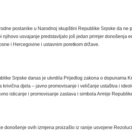
rodne poslanike u Narodnoj skupštini Republike Srpske da ne 
i njihovo usvajanje predstavljalo još jedan primjer donošenja ent
Bosne i Hercegovine i ustavnim poretkom države.
blike Srpske danas je utvrdila Prijedlog zakona o dopunama K
 krivična djela – javno promovisanje i veličanje ustaštva i ide
avno isticanje i promovisanje zastava i simbola Armije Republi
e donošenje ovih izmjena proizašlo iz ranije usvojene Rezolucij