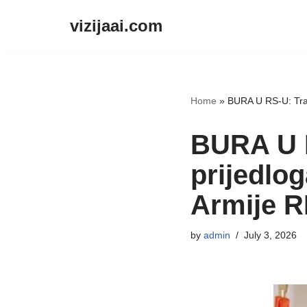
vizijaai.com
Skip
to
content
Home
»
BURA U RS-U: Traž
BURA U R
prijedlo
Armije R
by
admin
July 3, 2026