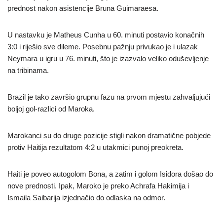
prednost nakon asistencije Bruna Guimaraesa.
U nastavku je Matheus Cunha u 60. minuti postavio konačnih
3:0 i riješio sve dileme. Posebnu pažnju privukao je i ulazak
Neymara u igru u 76. minuti, što je izazvalo veliko oduševljenje
na tribinama.
Brazil je tako završio grupnu fazu na prvom mjestu zahvaljujući
boljoj gol-razlici od Maroka.
Marokanci su do druge pozicije stigli nakon dramatične pobjede
protiv Haitija rezultatom 4:2 u utakmici punoj preokreta.
Haiti je poveo autogolom Bona, a zatim i golom Isidora došao do
nove prednosti. Ipak, Maroko je preko Achrafa Hakimija i
Ismaila Saibarija izjednačio do odlaska na odmor.