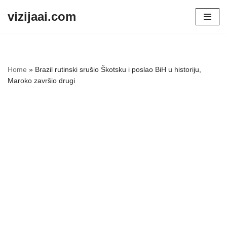
vizijaai.com
Skip
to
content
Home
»
Brazil rutinski srušio Škotsku i poslao BiH u historiju,
Maroko završio drugi