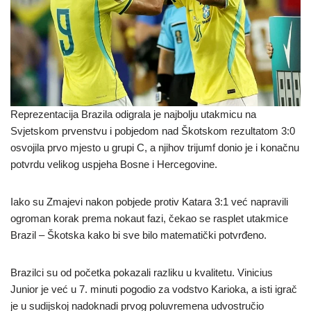
Reprezentacija Brazila odigrala je najbolju utakmicu na
Svjetskom prvenstvu i pobjedom nad Škotskom rezultatom 3:0
osvojila prvo mjesto u grupi C, a njihov trijumf donio je i konačnu
potvrdu velikog uspjeha Bosne i Hercegovine.
Iako su Zmajevi nakon pobjede protiv Katara 3:1 već napravili
ogroman korak prema nokaut fazi, čekao se rasplet utakmice
Brazil – Škotska kako bi sve bilo matematički potvrđeno.
Brazilci su od početka pokazali razliku u kvalitetu. Vinicius
Junior je već u 7. minuti pogodio za vodstvo Karioka, a isti igrač
je u sudijskoj nadoknadi prvog poluvremena udvostručio