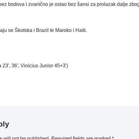
ti bez bodova i zvanično je ostao bez šansi za prolazak dalje z
ju se Škotska i Brazil te Maroko i Haiti.
 23′, 36′, Vinicius Junior 45+3′)
ply
 will not be published.
Required fields are marked
*