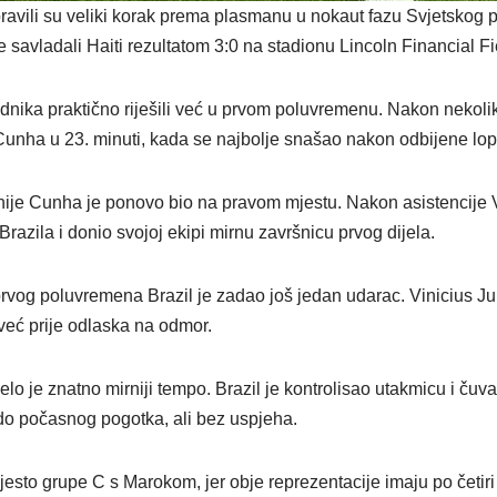
avili su veliki korak prema plasmanu u nokaut fazu Svjetskog 
savladali Haiti rezultatom 3:0 na stadionu Lincoln Financial Fie
jednika praktično riješili već u prvom poluvremenu. Nakon nekol
Cunha u 23. minuti, kada se najbolje snašao nakon odbijene lop
ije Cunha je ponovo bio na pravom mjestu. Nakon asistencije V
Brazila i donio svojoj ekipi mirnu završnicu prvog dijela.
rvog poluvremena Brazil je zadao još jedan udarac. Vinicius Juni
već prije odlaska na odmor.
lo je znatno mirniji tempo. Brazil je kontrolisao utakmicu i čuva
o počasnog pogotka, ali bez uspjeha.
mjesto grupe C s Marokom, jer obje reprezentacije imaju po četiri