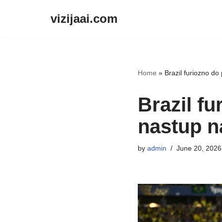
vizijaai.com
Skip
to
content
Home
»
Brazil furiozno do
Brazil fu
nastup n
by
admin
June 20, 2026