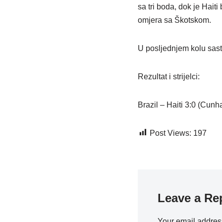
sa tri boda, dok je Hai
omjera sa Škotskom.
U posljednjem kolu sasta
Rezultat i strijelci:
Brazil – Haiti 3:0 (Cunha
Post Views:
197
Leave a Re
Your email address