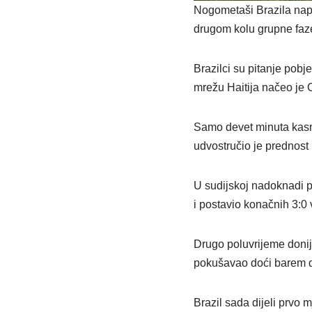
Nogometaši Brazila napr
drugom kolu grupne faze 
Brazilci su pitanje pob
mrežu Haitija načeo je 
Samo devet minuta kasn
udvostručio je prednost 
U sudijskoj nadoknadi p
i postavio konačnih 3:0 
Drugo poluvrijeme donije
pokušavao doći barem d
Brazil sada dijeli prvo 