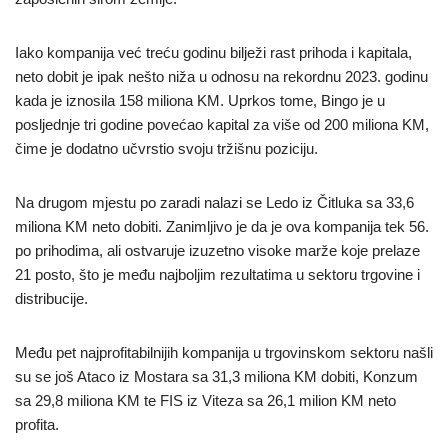
Iako kompanija već treću godinu bilježi rast prihoda i kapitala,
neto dobit je ipak nešto niža u odnosu na rekordnu 2023. godinu
kada je iznosila 158 miliona KM. Uprkos tome, Bingo je u
posljednje tri godine povećao kapital za više od 200 miliona KM,
čime je dodatno učvrstio svoju tržišnu poziciju.
Na drugom mjestu po zaradi nalazi se Ledo iz Čitluka sa 33,6
miliona KM neto dobiti. Zanimljivo je da je ova kompanija tek 56.
po prihodima, ali ostvaruje izuzetno visoke marže koje prelaze
21 posto, što je među najboljim rezultatima u sektoru trgovine i
distribucije.
Među pet najprofitabilnijih kompanija u trgovinskom sektoru našli
su se još Ataco iz Mostara sa 31,3 miliona KM dobiti, Konzum
sa 29,8 miliona KM te FIS iz Viteza sa 26,1 milion KM neto
profita.