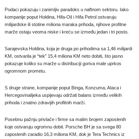
Podaci pokazuju i zanimljiv paradoks u naftnom sektoru. Iako
kompanije poput Holdina, Hifa-Oil i Hifa Petrol ostvaruju
milijardske ili stotine miliona maraka prihoda, njihove profitne
marže ostaju veoma niske i kreću se između jedan i tri posto.
Sarajevska Holdina, koja je druga po prihodima sa 1,46 milijardi
KM, ostvarila je “tek” 15,4 miliona KM neto dobiti, što jasno
pokazuje koliko su marže u distribuciji goriva male uprkos
ogromnom prometu.
S druge strane, kompanije poput Binga, Konzuma, Ataca i
Hercegovinalijeka uspijevaju održati balans između velikih
prihoda i znatno zdravijih profitnih marži.
Posebnu pažnju privlače i firme sa malim brojem zaposlenih
koje ostvaruju ogromnu dobit. Porsche BH je sa svega 80
zaposlenih zaradio 16,3 miliona KM, dok je Tera Technics iz