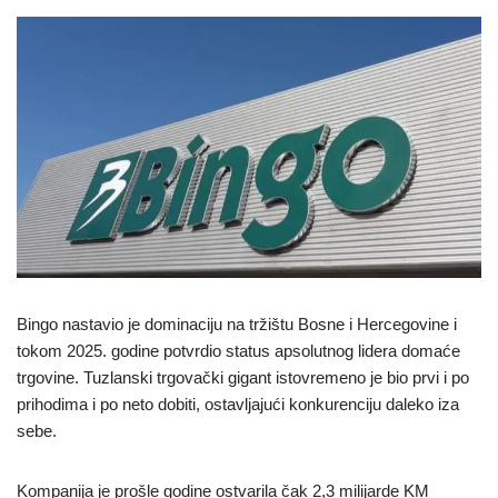
Bingo nastavio je dominaciju na tržištu Bosne i Hercegovine i
tokom 2025. godine potvrdio status apsolutnog lidera domaće
trgovine. Tuzlanski trgovački gigant istovremeno je bio prvi i po
prihodima i po neto dobiti, ostavljajući konkurenciju daleko iza
sebe.
Kompanija je prošle godine ostvarila čak 2,3 milijarde KM