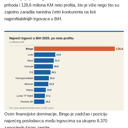
prihoda i 128,6 miliona KM neto profita, što je više nego što su
zajedno zaradila naredna četiri konkurenta na listi
najprofitabilnijih trgovaca u BiH.
Osim finansijske dominacije, Bingo je zadržao i poziciju
najvećeg poslodavca među trgovcima sa ukupno 8.370
zaposlenih širom zemlje.