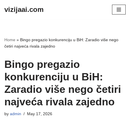
vizijaai.com
Skip
to
content
Home
»
Bingo pregazio konkurenciju u BiH: Zaradio više nego
četiri najveća rivala zajedno
Bingo pregazio
konkurenciju u BiH:
Zaradio više nego četiri
najveća rivala zajedno
by
admin
May 17, 2026