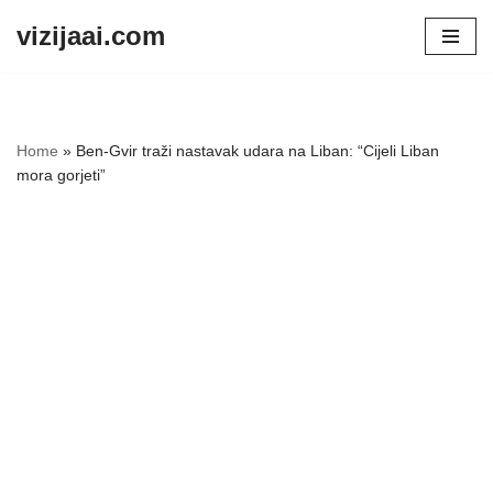
vizijaai.com
Skip
to
content
Home
»
Ben-Gvir traži nastavak udara na Liban: “Cijeli Liban
mora gorjeti”