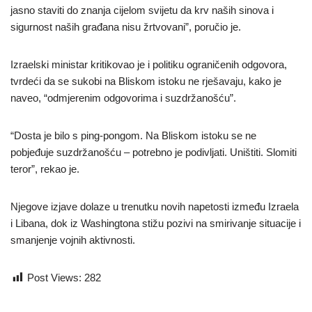
jasno staviti do znanja cijelom svijetu da krv naših sinova i
sigurnost naših građana nisu žrtvovani”, poručio je.
Izraelski ministar kritikovao je i politiku ograničenih odgovora,
tvrdeći da se sukobi na Bliskom istoku ne rješavaju, kako je
naveo, “odmjerenim odgovorima i suzdržanošću”.
“Dosta je bilo s ping-pongom. Na Bliskom istoku se ne
pobjeđuje suzdržanošću – potrebno je podivljati. Uništiti. Slomiti
teror”, rekao je.
Njegove izjave dolaze u trenutku novih napetosti između Izraela
i Libana, dok iz Washingtona stižu pozivi na smirivanje situacije i
smanjenje vojnih aktivnosti.
Post Views:
282