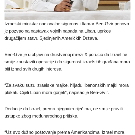
Izraelski ministar nacionalne sigurnosti Itamar Ben-Gvir ponovo
je pozvao na nastavak vojnih napada na Liban, uprkos
drugačijem stavu Sjedinjenih Američkih Država.
Ben-Gvir je u objavi na društvenoj mreži X poručio da Izrael ne
smije zaustaviti operacije i da sigurnost izraelskih građana mora
biti iznad svih drugih interesa.
“Za svaku suzu izraelske majke, hiljadu libanonskih majki mora
plakati. Cijeli Liban mora gorjeti”, napisao je Ben-Gvir.
Dodao je da Izrael, prema njegovim riječima, ne smije praviti
ustupke zbog međunarodnog pritiska.
“Uz svo dužno poštovanje prema Amerikancima, Izrael mora