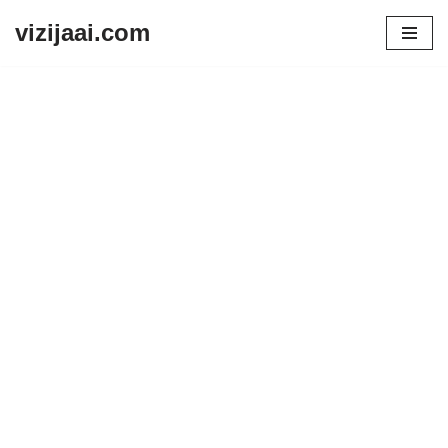
vizijaai.com
Skip
to
content