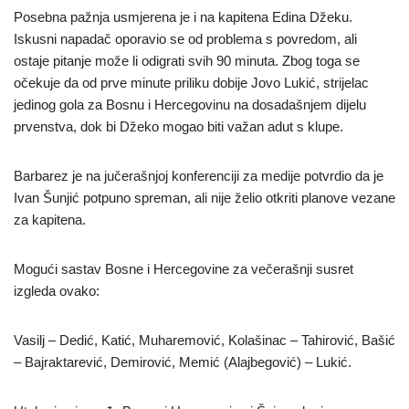
Posebna pažnja usmjerena je i na kapitena Edina Džeku.
Iskusni napadač oporavio se od problema s povredom, ali
ostaje pitanje može li odigrati svih 90 minuta. Zbog toga se
očekuje da od prve minute priliku dobije Jovo Lukić, strijelac
jedinog gola za Bosnu i Hercegovinu na dosadašnjem dijelu
prvenstva, dok bi Džeko mogao biti važan adut s klupe.
Barbarez je na jučerašnjoj konferenciji za medije potvrdio da je
Ivan Šunjić potpuno spreman, ali nije želio otkriti planove vezane
za kapitena.
Mogući sastav Bosne i Hercegovine za večerašnji susret
izgleda ovako:
Vasilj – Dedić, Katić, Muharemović, Kolašinac – Tahirović, Bašić
– Bajraktarević, Demirović, Memić (Alajbegović) – Lukić.