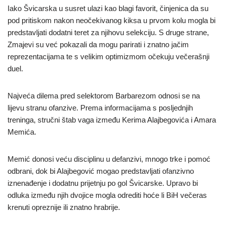
Iako Švicarska u susret ulazi kao blagi favorit, činjenica da su
pod pritiskom nakon neočekivanog kiksa u prvom kolu mogla bi
predstavljati dodatni teret za njihovu selekciju. S druge strane,
Zmajevi su već pokazali da mogu parirati i znatno jačim
reprezentacijama te s velikim optimizmom očekuju večerašnji
duel.
Najveća dilema pred selektorom Barbarezom odnosi se na
lijevu stranu ofanzive. Prema informacijama s posljednjih
treninga, stručni štab vaga između Kerima Alajbegovića i Amara
Memića.
Memić donosi veću disciplinu u defanzivi, mnogo trke i pomoć
odbrani, dok bi Alajbegović mogao predstavljati ofanzivno
iznenađenje i dodatnu prijetnju po gol Švicarske. Upravo bi
odluka između njih dvojice mogla odrediti hoće li BiH večeras
krenuti opreznije ili znatno hrabrije.