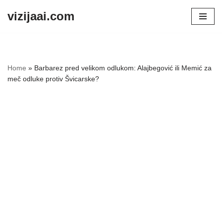
vizijaai.com
Skip
to
content
Home
»
Barbarez pred velikom odlukom: Alajbegović ili Memić za
meč odluke protiv Švicarske?