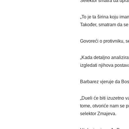
Selektor smatra da upr
„To je ta širina koju ima
Također, smatram da se
Govoreći o protivniku, se
„Kada detaljno analizira
izgledati njihova postava
Barbarez vjeruje da Bos
„Dueli će biti izuzetno 
tome, otvoriće nam se pri
selektor Zmajeva.