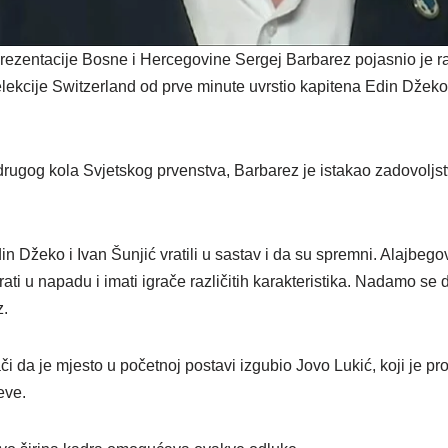
ezentacije Bosne i Hercegovine Sergej Barbarez pojasnio je ra
selekcije Switzerland od prve minute uvrstio kapitena Edin Džek
rugog kola Svjetskog prvenstva, Barbarez je istakao zadovoljs
in Džeko i Ivan Šunjić vratili u sastav i da su spremni. Alajbego
ati u napadu i imati igrače različitih karakteristika. Nadamo se 
z.
 da je mjesto u početnoj postavi izgubio Jovo Lukić, koji je pr
eve.