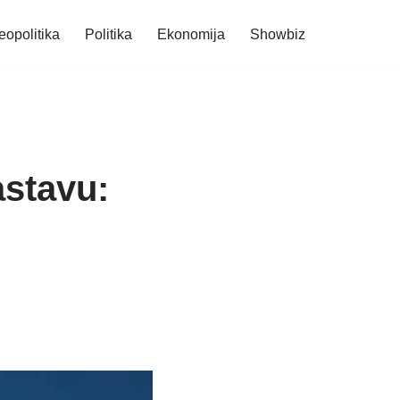
eopolitika
Politika
Ekonomija
Showbiz
astavu: