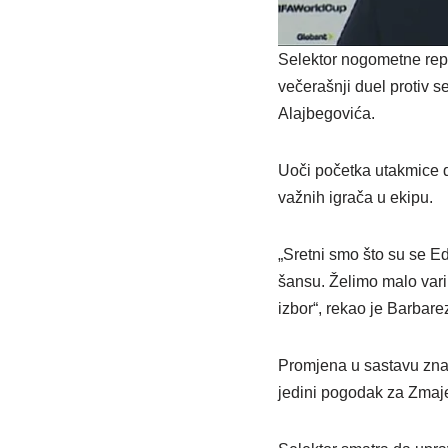
Selektor nogometne repr
večerašnji duel protiv 
Alajbegovića.
Uoči početka utakmice d
važnih igrača u ekipu.
„Sretni smo što su se Ed
šansu. Želimo malo varir
izbor“, rekao je Barbare
Promjena u sastavu znači
jedini pogodak za Zmaj