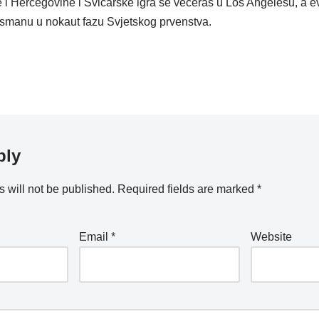
i Hercegovine i Švicarske igra se večeras u Los Angelesu, a 
lasmanu u nokaut fazu Svjetskog prvenstva.
ply
 will not be published.
Required fields are marked
*
Email
*
Website