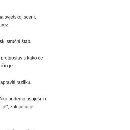
na svjetskoj sceni.
arez.
ki stručni štab.
pretpostaviti kako će
čio je.
raviti razliku.
i. Ako budemo uspješni u
ije“, zaključio je