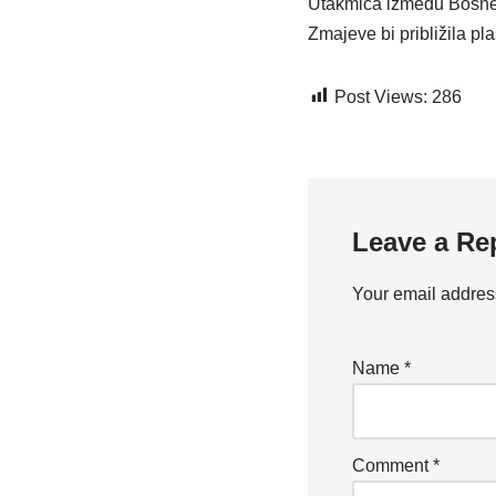
Utakmica između Bosne 
Zmajeve bi približila p
Post Views:
286
Leave a Re
Your email address
Name
*
Comment
*