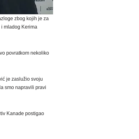
zloge zbog kojih je za
o i mladog Kerima
tvo povratkom nekoliko
vić je zaslužio svoju
da smo napravili pravi
otiv Kanade postigao