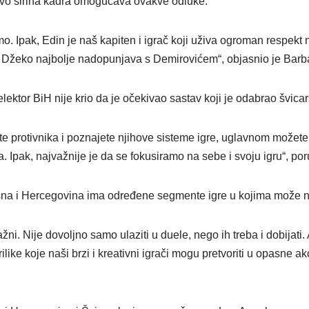
avo širina kadra omogućava ovakve odluke.
mo. Ipak, Edin je naš kapiten i igrač koji uživa ogroman respekt 
 Džeko najbolje nadopunjava s Demirovićem“, objasnio je Barb
lektor BiH nije krio da je očekivao sastav koji je odabrao švicars
te protivnika i poznajete njihove sisteme igre, uglavnom možete 
. Ipak, najvažnije je da se fokusiramo na sebe i svoju igru“, poru
na i Hercegovina ima određene segmente igre u kojima može nap
važni. Nije dovoljno samo ulaziti u duele, nego ih treba i dobijat
like koje naši brzi i kreativni igrači mogu pretvoriti u opasne akc