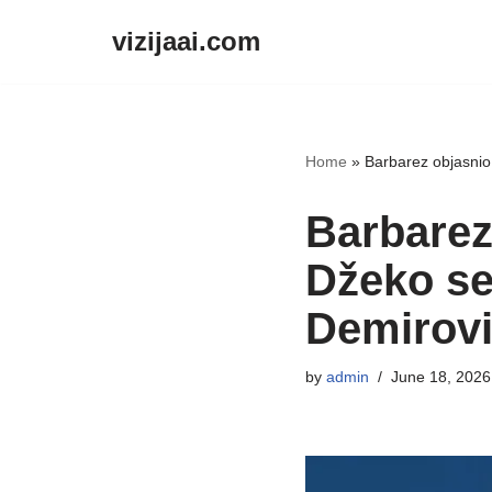
vizijaai.com
Skip
to
content
Home
»
Barbarez objasnio
Barbarez
Džeko se
Demirov
by
admin
June 18, 2026