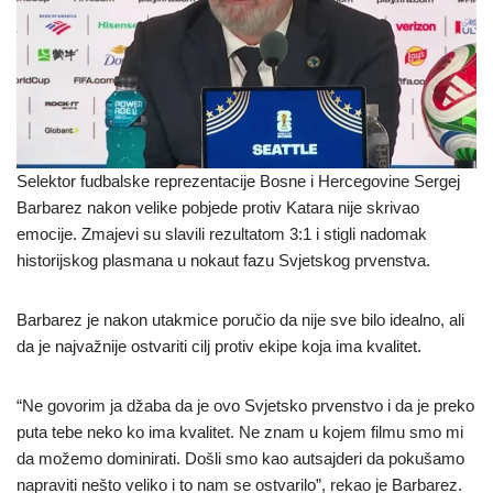
Selektor fudbalske reprezentacije Bosne i Hercegovine Sergej
Barbarez nakon velike pobjede protiv Katara nije skrivao
emocije. Zmajevi su slavili rezultatom 3:1 i stigli nadomak
historijskog plasmana u nokaut fazu Svjetskog prvenstva.
Barbarez je nakon utakmice poručio da nije sve bilo idealno, ali
da je najvažnije ostvariti cilj protiv ekipe koja ima kvalitet.
“Ne govorim ja džaba da je ovo Svjetsko prvenstvo i da je preko
puta tebe neko ko ima kvalitet. Ne znam u kojem filmu smo mi
da možemo dominirati. Došli smo kao autsajderi da pokušamo
napraviti nešto veliko i to nam se ostvarilo”, rekao je Barbarez.