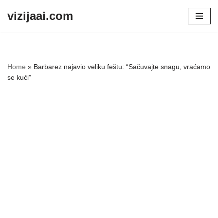
vizijaai.com
Skip
to
content
Home
»
Barbarez najavio veliku feštu: “Sačuvajte snagu, vraćamo
se kući”