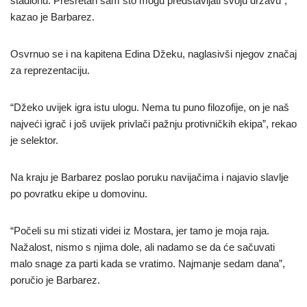
stadionu. Presretan sam što mogu predstavljati svoju državu”,
kazao je Barbarez.
Osvrnuo se i na kapitena Edina Džeku, naglasivši njegov značaj
za reprezentaciju.
“Džeko uvijek igra istu ulogu. Nema tu puno filozofije, on je naš
najveći igrač i još uvijek privlači pažnju protivničkih ekipa”, rekao
je selektor.
Na kraju je Barbarez poslao poruku navijačima i najavio slavlje
po povratku ekipe u domovinu.
“Počeli su mi stizati videi iz Mostara, jer tamo je moja raja.
Nažalost, nismo s njima dole, ali nadamo se da će sačuvati
malo snage za parti kada se vratimo. Najmanje sedam dana”,
poručio je Barbarez.