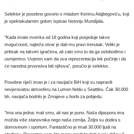
Selektor je posebno govorio o mladom Kerimu Alajbegoviću, koji
je spektakularnim golom ispisao historiju Mundijala.
“Kada imate momka od 18 godina koji posjeduje takve
mogućnosti, najteža stvar je dati mu pravi trenutak. Veliki je
pritisak na takvim igračima, ali zato smo tu da ga oslobodimo i
usmjerimo. Uvjeren sam da ova reprezentacija tek počinje i da
će naredna prvenstva biti njihova”, poručio je selektor.
Posebne riječi imao je i za navijače BiH koji su napravili
nevjerovatnu atmosferu na Lumen fieldu u Seattleu. Čak 30.000
bh. navijača bodrilo je Zmajeve u borbi za pobjedu.
“Ima ona jedna: mali smo, ali nas je puno. Naša dijaspora ima
možda više stanovnika nego naša zemlja. Željni su dodira s
domovinom i sportom. Fantastično je imati 30.000 ljudi na