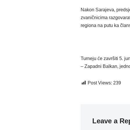
Nakon Sarajeva, predsjed
zvaničnicima razgovarat
regiona na putu ka člans
Turneju će završiti 5. j
– Zapadni Balkan, jedno
Post Views:
239
Leave a Re