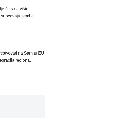
je će s najvišim
e suočavaju zemlje
učestvovati na Samitu EU
gracija regiona.