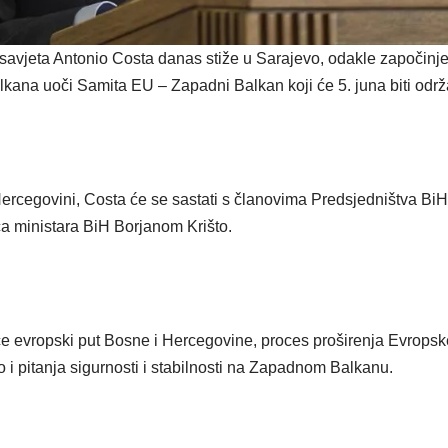
avjeta Antonio Costa danas stiže u Sarajevo, odakle započinje
na uoči Samita EU – Zapadni Balkan koji će 5. juna biti održa
ercegovini, Costa će se sastati s članovima Predsjedništva BiH,
a ministara BiH Borjanom Krišto.
će evropski put Bosne i Hercegovine, proces proširenja Evropske
 i pitanja sigurnosti i stabilnosti na Zapadnom Balkanu.