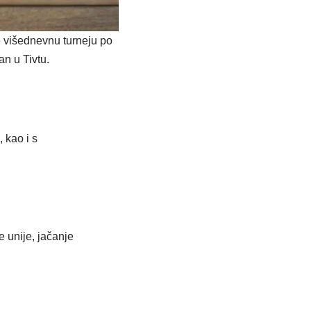
 višednevnu turneju po
n u Tivtu.
 kao i s
 unije, jačanje