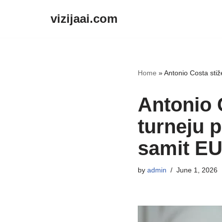
vizijaai.com
Skip
to
content
Home
»
Antonio Costa sti
Antonio 
turneju 
samit E
by
admin
June 1, 2026