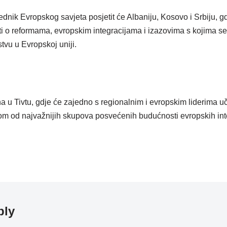
nik Evropskog savjeta posjetit će Albaniju, Kosovo i Srbiju, gd
i o reformama, evropskim integracijama i izazovima s kojima s
tvu u Evropskoj uniji.
una u Tivtu, gdje će zajedno s regionalnim i evropskim liderima 
m od najvažnijih skupova posvećenih budućnosti evropskih inte
ply