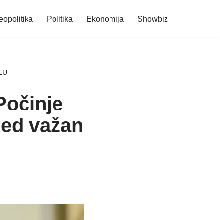
eopolitika
Politika
Ekonomija
Showbiz
 EU
Počinje
red važan