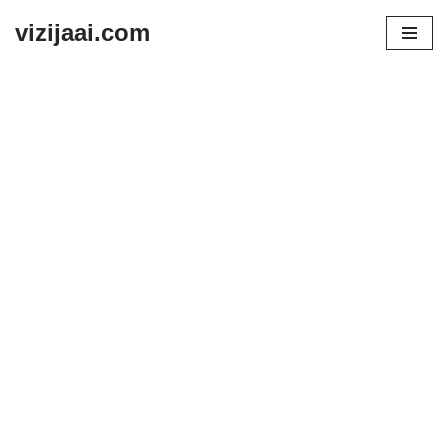
vizijaai.com
Skip
to
content