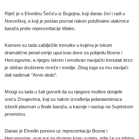
Riječ je o Elvedinu Šečiću iz Bugojna, koji danas živi i radi u
Norveškoj, a koji je postao poznat nakon polufinalne utakmice
baraža protiv reprezentacije Wales.
Kamere su tada zabilježile trenutke u kojima je tokom
dramatične penal-serije upućivao dove za pobjedu Bosne i
Hercegovine, a njegov iskren i emotivan navijački trenutak brzo
je obišao društvene mreže i medije. Zbog toga su mu navijači
dali nadimak “Amin dedo”.
Mnogi su tada u šali govorili da su njegove molitve donijele
sreću Zmajevima, koji su nakon izvođenja jedanaesteraca
izborili plasman u finale baraža, a kasnije i nastup na Svjetskom
prvenstvu.
Danas je Elvedin ponovo uz reprezentaciju Bosne i
Hercegovine, ovaj put na drugom kraju svijeta, gdje će sa tribina