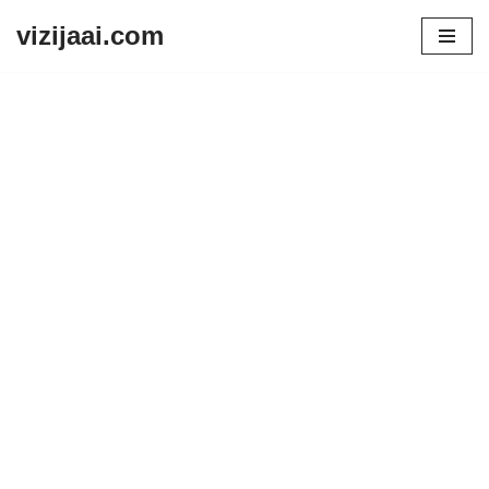
vizijaai.com
Skip
to
content