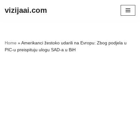
vizijaai.com
Skip
to
content
Home
»
Amerikanci žestoko udarili na Evropu: Zbog podjela u
PIC-u preispituju ulogu SAD-a u BiH