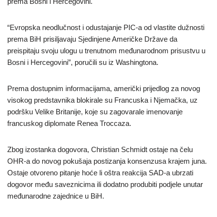
prema Bosni i Hercegovini.
“Evropska neodlučnost i odustajanje PIC-a od vlastite dužnosti
prema BiH prisiljavaju Sjedinjene Američke Države da
preispitaju svoju ulogu u trenutnom međunarodnom prisustvu u
Bosni i Hercegovini”, poručili su iz Washingtona.
Prema dostupnim informacijama, američki prijedlog za novog
visokog predstavnika blokirale su Francuska i Njemačka, uz
podršku Velike Britanije, koje su zagovarale imenovanje
francuskog diplomate Renea Troccaza.
Zbog izostanka dogovora, Christian Schmidt ostaje na čelu
OHR-a do novog pokušaja postizanja konsenzusa krajem juna.
Ostaje otvoreno pitanje hoće li oštra reakcija SAD-a ubrzati
dogovor među saveznicima ili dodatno produbiti podjele unutar
međunarodne zajednice u BiH.