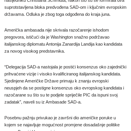
nasljedniku Christiana Schmidta, nakon što su se formirala dva
suprotstavljena bloka predvođena SAD-om i ključnim evropskim
državama. Odluka je zbog toga odgođena do kraja juna.
Američka ambasada nije skrivala razočarenje ishodom
pregovora, ističući da je Washington snažno podržavao
italijanskog diplomatu Antonija Zanardija Landija kao kandidata
za novog visokog predstavnika.
“Delegacija SAD-a nastojala je postići konsenzus oko zajednički
prihvaćene vizije i visoko kvalificiranog italijanskog kandidata.
Sjedinjene Američke Države primaju k znanju evropski
neuspjeh da se postigne konsenzus oko evropskog kandidata i
razočarane su što su te podjele spriječile PIC da ispuni svoj
zadatak”, naveli su iz Ambasade SAD-a.
Posebnu pažnju privukao je završni dio američke poruke u
kojem se najavljuje mogućnost promjene dosadašnje politike