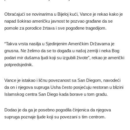
Obraćajući se novinarima u Bijeloj kući, Vance je rekao kako je
napad šokirao američku javnost te pozvao građane da se
pomole za porodice žrtava i sve pogođene tragedijom.
“Takva vrsta nasilja u Sjedinjenim Američkim Državama je
gnusna. Ne želimo da se to događa u našoj zemlji i neka Bog
podari mir dušama ljudi koji su izgubili živote”, rekao je američki
potpredsjednik.
Vance je istakao i ličnu povezanost sa San Diegom, navodeći
da on i njegova supruga Usha često posjećuju restoran u blizini
Islamskog centra San Diego kada borave u tom gradu.
Dodao je da ga je posebno pogodila činjenica da njegova
supruga poznaje ljude koji su povezani s tim centrom.