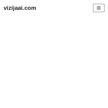
vizijaai.com
Skip
to
content