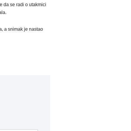
 da se radi o utakmici
ala.
a, a snimak je nastao