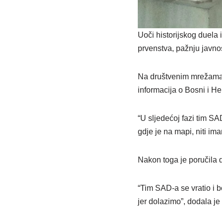
Uoči historijskog duela
prvenstva, pažnju javnos
Na društvenim mrežama p
informacija o Bosni i He
“U sljedećoj fazi tim S
gdje je na mapi, niti im
Nakon toga je poručila 
“Tim SAD-a se vratio i 
jer dolazimo”, dodala je