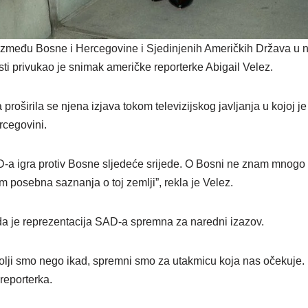
 između Bosne i Hercegovine i Sjedinjenih Američkih Država u n
ti privukao je snimak američke reporterke Abigail Velez.
roširila se njena izjava tokom televizijskog javljanja u kojoj
rcegovini.
AD-a igra protiv Bosne sljedeće srijede. O Bosni ne znam mnogo 
am posebna saznanja o toj zemlji”, rekla je Velez.
da je reprezentacija SAD-a spremna za naredni izazov.
bolji smo nego ikad, spremni smo za utakmicu koja nas očekuje. 
 reporterka.