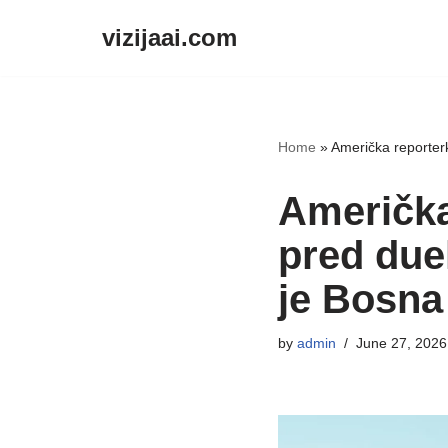
vizijaai.com
Skip
to
content
Home
»
Američka reporterk
Američka
pred due
je Bosna 
by
admin
June 27, 2026