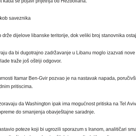
ut kada se pojavi prijetnja od Hezbollaha.
ukob saveznika
 drže dijelove libanske teritorije, dok veliki broj stanovnika ost
vaju da bi dugotrajno zadržavanje u Libanu moglo izazvati nove
de traže još oštriji odgovor.
urnosti Itamar Ben-Gvir pozvao je na nastavak napada, poručivši
nim pritiscima.
ozoravaju da Washington ipak ima mogućnost pritiska na Tel Av
 opreme do smanjenja obavještajne saradnje.
tavio poteze koji bi ugrozili sporazum s Iranom, analitičari sma