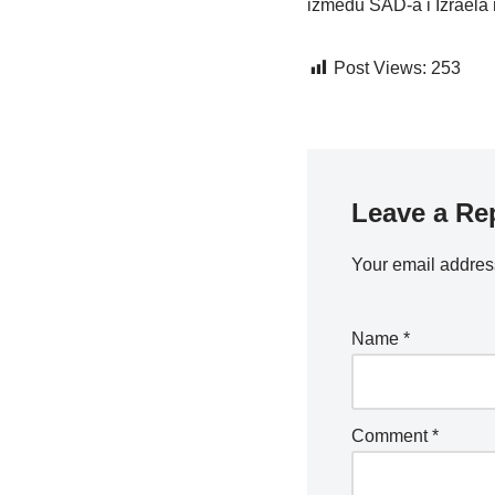
između SAD-a i Izraela m
Post Views:
253
Leave a Re
Your email address
Name
*
Comment
*