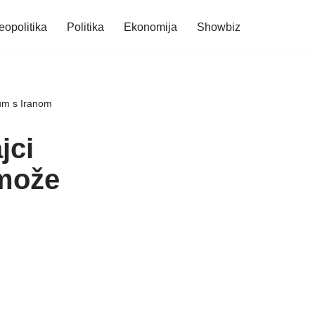
eopolitika
Politika
Ekonomija
Showbiz
um s Iranom
jci
 može