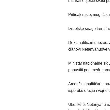
razarati objekte svaki p
Pritisak raste, moguć s
Izraelske snage trenutno
Dok analitičari upozora
članovi Netanyahuove vla
Ministar nacionalne sig
popustiti pod međunarod
Američki analitičari up
isporuke oružja i vojne
Ukoliko bi Netanyahu nas