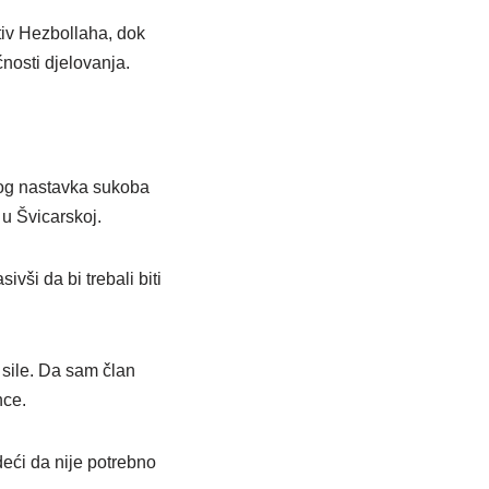
iv Hezbollaha, dok
nosti djelovanja.
bog nastavka sukoba
 u Švicarskoj.
vši da bi trebali biti
e sile. Da sam član
nce.
eći da nije potrebno