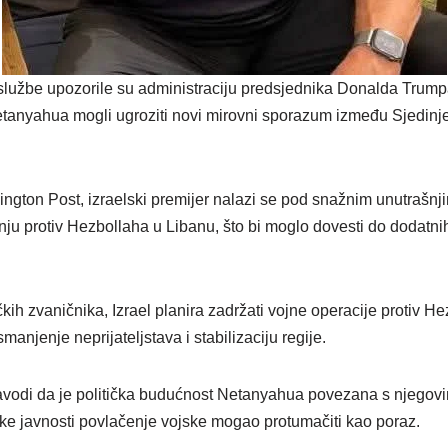
lužbe upozorile su administraciju predsjednika Donalda Trumpa
tanyahua mogli ugroziti novi mirovni sporazum između Sjedinje
gton Post, izraelski premijer nalazi se pod snažnim unutrašnjim
ju protiv Hezbollaha u Libanu, što bi moglo dovesti do dodatnih
h zvaničnika, Izrael planira zadržati vojne operacije protiv H
anjenje neprijateljstava i stabilizaciju regije.
navodi da je politička budućnost Netanyahua povezana s njego
lske javnosti povlačenje vojske mogao protumačiti kao poraz.