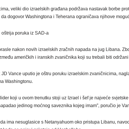
a, veliki dio izraelskih građana podržava nastavak borbe prot
ju da dogovor Washingtona i Teherana ograničava njihove moguć
 oštrija poruka iz SAD-a
rasle nakon novih izraelskih zračnih napada na jug Libana. Z
među američkih i iranskih zvaničnika koji su trebali biti održani
JD Vance uputio je oštru poruku izraelskim zvaničnicima, naglasi
ema Washingtonu.
ider koji u ovom trenutku stoji uz Izrael i šef je najveće svjetsk
 napadao jedinog moćnog saveznika kojeg imam”, poručio je Va
o da ima nesuglasice s Netanyahuom oko pristupa Libanu, navod