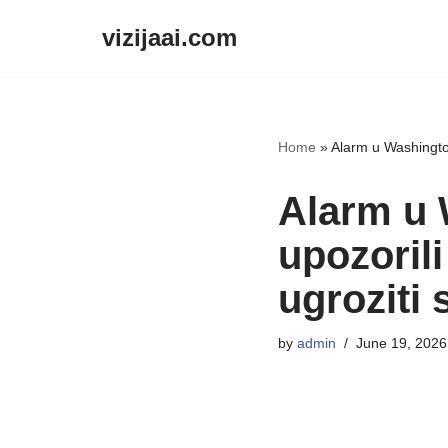
vizijaai.com
Skip
to
content
Home
»
Alarm u Washingto
Alarm u 
upozoril
ugroziti
by
admin
June 19, 2026