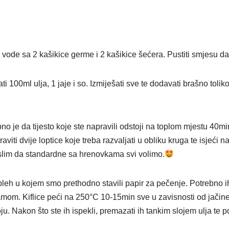
vode sa 2 kašikice germe i 2 kašikice šećera. Pustiti smjesu da
 100ml ulja, 1 jaje i so. Izmiješati sve te dodavati brašno toliko
no je da tijesto koje ste napravili odstoji na toplom mjestu 40mi
raviti dvije loptice koje treba razvaljati u obliku kruga te isjeći 
mislim da standardne sa hrenovkama svi volimo.
leh u kojem smo prethodno stavili papir za pečenje. Potrebno i
om. Kiflice peći na 250°C 10-15min sve u zavisnosti od jačine
oju. Nakon što ste ih ispekli, premazati ih tankim slojem ulja te po