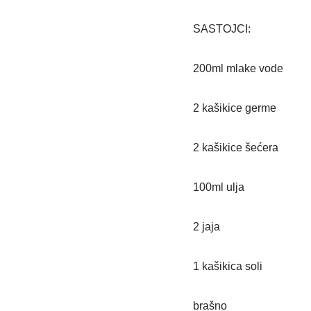
SASTOJCI:
200ml mlake vode
2 kašikice germe
2 kašikice šećera
100ml ulja
2 jaja
1 kašikica soli
brašno