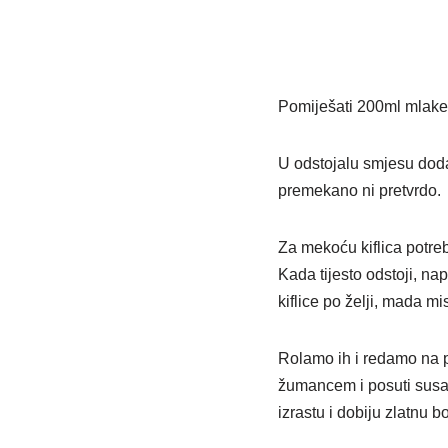
Pomiješati 200ml mlake 
U odstojalu smjesu dodati
premekano ni pretvrdo.
Za mekoću kiflica potreb
Kada tijesto odstoji, nap
kiflice po želji, mada 
Rolamo ih i redamo na p
žumancem i posuti susam
izrastu i dobiju zlatnu b