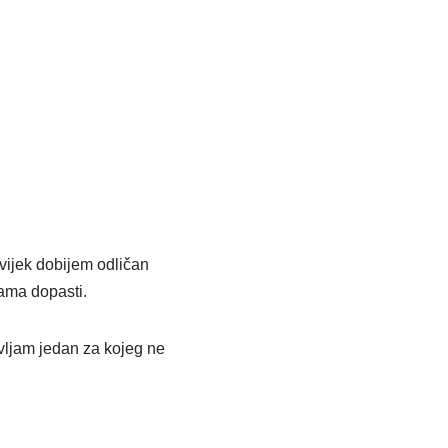
uvijek dobijem odličan
vama dopasti.
avljam jedan za kojeg ne