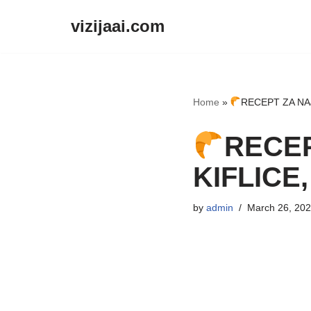
vizijaai.com
Skip
to
content
Home
»
RECEPT ZA NA
RECEP
KIFLICE
by
admin
March 26, 20