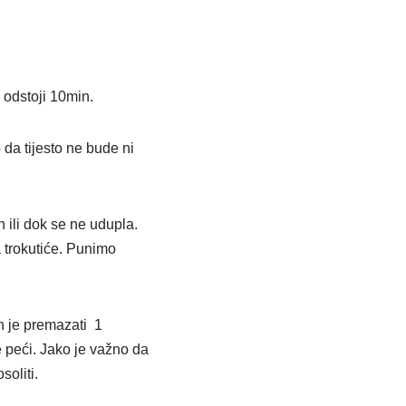
 odstoji 10min.
 da tijesto ne bude ni
n ili dok se ne udupla.
na trokutiće. Punimo
h je premazati 1
 peći. Jako je važno da
soliti.