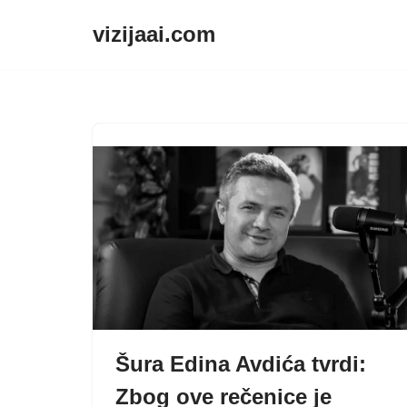
vizijaai.com
Skip
to
content
Šura Edina Avdića tvrdi:
Zbog ove rečenice je